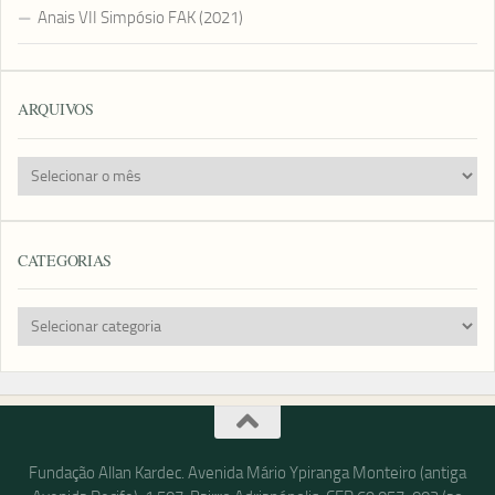
Anais VII Simpósio FAK (2021)
ARQUIVOS
Arquivos
CATEGORIAS
Categorias
Fundação Allan Kardec. Avenida Mário Ypiranga Monteiro (antiga