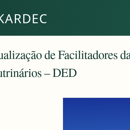
KARDEC
alização de Facilitadores d
utrinários – DED