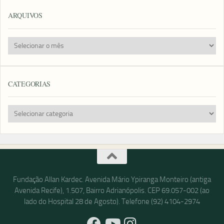
ARQUIVOS
Arquivos
CATEGORIAS
Categorias
Fundação Allan Kardec. Avenida Mário Ypiranga Monteiro (antiga
Avenida Recife), 1.507, Bairro Adrianópolis. CEP 69.057-002 (ao
lado do Hospital 28 de Agosto). Telefone (92) 4104-2974