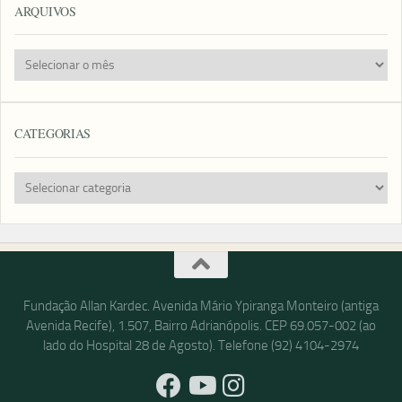
ARQUIVOS
Arquivos
CATEGORIAS
Categorias
Fundação Allan Kardec. Avenida Mário Ypiranga Monteiro (antiga
Avenida Recife), 1.507, Bairro Adrianópolis. CEP 69.057-002 (ao
lado do Hospital 28 de Agosto). Telefone (92) 4104-2974