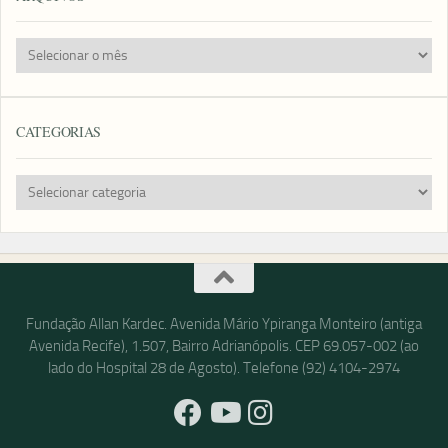
Arquivos
CATEGORIAS
Categorias
Fundação Allan Kardec. Avenida Mário Ypiranga Monteiro (antiga
Avenida Recife), 1.507, Bairro Adrianópolis. CEP 69.057-002 (ao
lado do Hospital 28 de Agosto). Telefone (92) 4104-2974