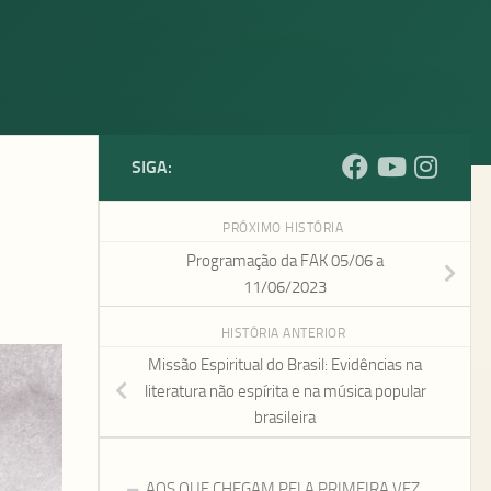
SIGA:
PRÓXIMO HISTÓRIA
Programação da FAK 05/06 a
11/06/2023
HISTÓRIA ANTERIOR
Missão Espiritual do Brasil: Evidências na
literatura não espírita e na música popular
brasileira
AOS QUE CHEGAM PELA PRIMEIRA VEZ…