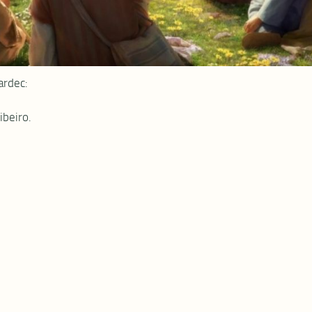
ardec:
beiro.