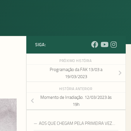
SIGA:
PRÓXIMO HISTÓRIA
Programação da FAK 13/03 a
19/03/2023
HISTÓRIA ANTERIOR
Momento de Irradiação. 12/03/2023 às
19h
AOS QUE CHEGAM PELA PRIMEIRA VEZ…