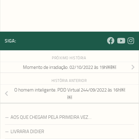
SIGA:
PRÓXIMO HISTÓRIA
Momento de irradiação. 02/10/2022 às 19h￼￼
HISTÓRIA ANTERIOR
O homem inteligente. PDD Virtual 244/09/2022 às 16h￼
￼
AOS QUE CHEGAM PELA PRIMEIRA VEZ…
LIVRARIA DIDIER