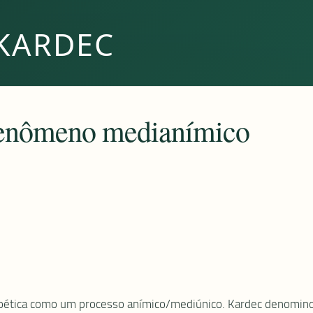
KARDEC
 fenômeno medianímico
o poética como um processo anímico/mediúnico. Kardec denomin