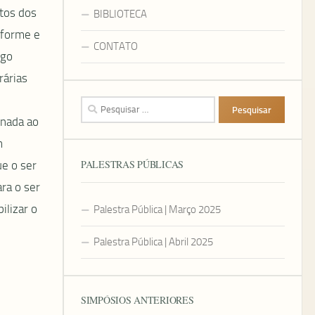
ntos dos
BIBLIOTECA
iforme e
CONTATO
igo
rárias
Pesquisar
por:
onada ao
m
PALESTRAS PÚBLICAS
ue o ser
ra o ser
ilizar o
Palestra Pública | Março 2025
Palestra Pública | Abril 2025
SIMPÓSIOS ANTERIORES