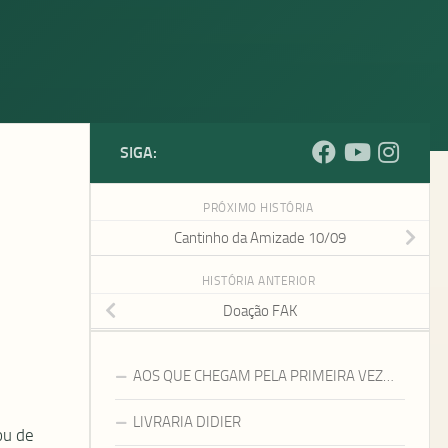
SIGA:
PRÓXIMO HISTÓRIA
Cantinho da Amizade 10/09
HISTÓRIA ANTERIOR
Doação FAK
AOS QUE CHEGAM PELA PRIMEIRA VEZ…
LIVRARIA DIDIER
ou de