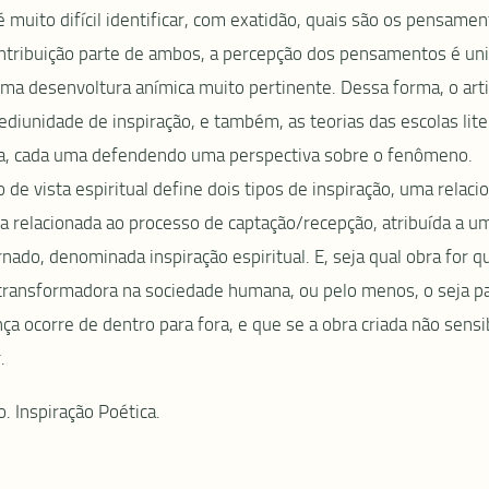
muito difícil identificar, com exatidão, quais são os pensame
contribuição parte de ambos, a percepção dos pensamentos é un
uma desenvoltura anímica muito pertinente. Dessa forma, o art
iunidade de inspiração, e também, as teorias das escolas lite
sia, cada uma defendendo uma perspectiva sobre o fenômeno.
 de vista espiritual define dois tipos de inspiração, uma relaci
a relacionada ao processo de captação/recepção, atribuída a u
ado, denominada inspiração espiritual. E, seja qual obra for q
transformadora na sociedade humana, ou pelo menos, o seja pa
ocorre de dentro para fora, e que se a obra criada não sensib
.
 Inspiração Poética.