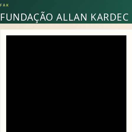
FAK
FUNDAÇÃO ALLAN KARDEC
Momento de Irradiação 29/05/2022 às 19h
23 DE MAIO DE 2022
Aos domingos nos reunimos para orar coletivamente, a
fim de unir nossa comunidade e proporcionar paz e
conforto a todos.
⠀
A transmissão ocorre pelos canais da FAK no Facebook e
YouTube e Facebook FEA a partir de 19h (20h em
Brasília). Compartilhe. Prestigie!
⠀