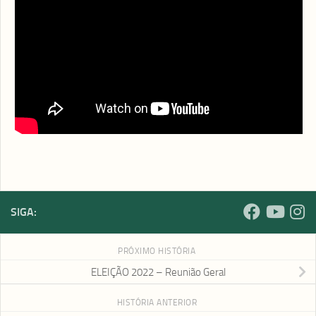
Acompanhe nossas redes sociais:
Facebook |
facebook.com/fakvirtual
YouTube |
youtube.com/fakvirtual
Instagram |
instagram.com/fakvirtual
FAKnet |
faknet.org.br
SIGA:
PRÓXIMO HISTÓRIA
ELEIÇÃO 2022 – Reunião Geral
HISTÓRIA ANTERIOR