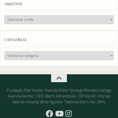
ARQUIVOS
Arquivos
CATEGORIAS
Categorias
Fundação Allan Kardec. Avenida Mário Ypiranga Monteiro (antiga
Avenida Recife), 1.507, Bairro Adrianópolis. CEP 69.057-002 (ao
lado do Hospital 28 de Agosto). Telefone (92) 4104-2974