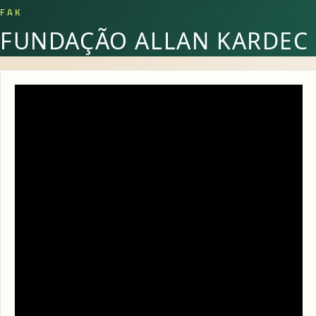
FAK
FUNDAÇÃO ALLAN KARDEC
Abertura Conjunta dos Estudos Doutrinários
– 14/11/ a 20/11/2021
16 DE NOVEMBRO DE 2021
No rumo do mundo de regeneração (pelo Espírito Manoel
Philomeno de Miranda – psicografia de Divaldo Franco)
Semana de 14/11/ a 20/11/2021
Acompanhe nossas redes sociais:
Facebook |
facebook.com/fakvirtual