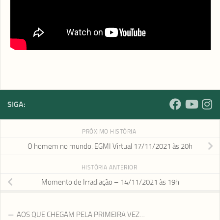
YouTube |
youtube.com/fakvirtual
Instagram |
instagram.com/fakvirtual
FAKnet |
faknet.org.br
SIGA:
PRÓXIMO HISTÓRIA
O homem no mundo. EGMI Virtual 17/11/2021 às 20h
HISTÓRIA ANTERIOR
Momento de Irradiação – 14/11/2021 às 19h
AOS QUE CHEGAM PELA PRIMEIRA VEZ…