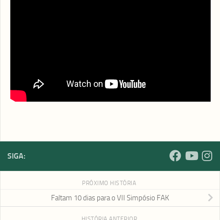
Acompanhe nossas redes sociais:
Facebook |
facebook.com/fakvirtual
YouTube |
youtube.com/fakvirtual
Instagram |
instagram.com/fakvirtual
FAKnet |
faknet.org.br
SIGA:
PRÓXIMO HISTÓRIA
Faltam 10 dias para o VII Simpósio FAK
HISTÓRIA ANTERIOR