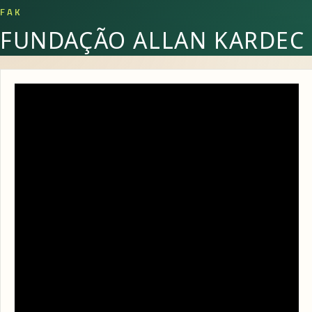
FAK
FUNDAÇÃO ALLAN KARDEC
Momento de Irradiação. 10/10/2021 às 19h
4 DE OUTUBRO DE 2021
Aos domingos nos reunimos para orar coletivamente, a
fim de unir nossa comunidade e proporcionar paz e
conforto a todos.
⠀
A transmissão ocorre pelos canais da FAK no Facebook e
YouTube, Facebook FEA e pela Web Rádio CELUZ a partir
de 19h (20h em Belém). Compartilhe. Prestigie!