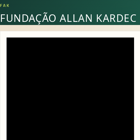
FAK
FUNDAÇÃO ALLAN KARDEC
Encontro da Família | Estilos de família |
DEIJ Juventude Virtual 16/09/2021 às 20h
14 DE SETEMBRO DE 2021
Nesta quinta-feira, dia 16 de setembro, a Ação
Evangelizadora para a Juventude da Fundação Allan
Kardec terá um novo encontro especial, voltado para os
Pais. Nossa convidada Dori Vânia Cunha nos traz
reflexões sobre o tema: Estilos de família.
Nossa transmissão inicia às 20h nas plataformas digitais