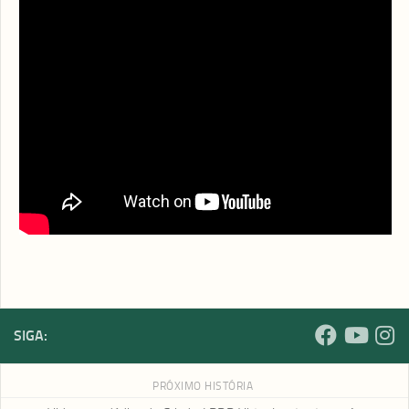
da FAK: YouTube e Facebook. Esperamos por você!
Prestigie!
Nos acompanhe pelas nossas redes sociais:
Facebook |
facebook.com/fakvirtual
YouTube |
youtube.com/fakvirtual
Instagram |
instagram.com/fakvirtual
FAKnet |
faknet.org.br
SIGA:
PRÓXIMO HISTÓRIA