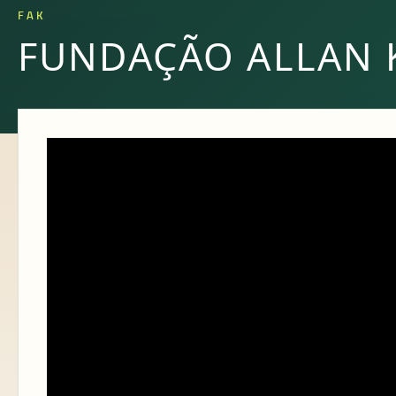
FAK
FUNDAÇÃO ALLAN 
Abertura Conjunta dos E
31/07/2021
26 DE JULHO DE 2021
Abertura Conjunta dos Estudos Doutrinários da Diretor
Vidas Vazias. Semana de 25/07 A 31/07/2021.
Nos acompanhe pelas nossas redes sociais: