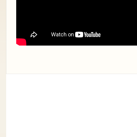
Facebook |
facebook.com/fakvirtual
YouTube |
youtube.com/fakvirtual
Instagram |
instagram.com/fakvirtual
FAKnet |
faknet.org.br