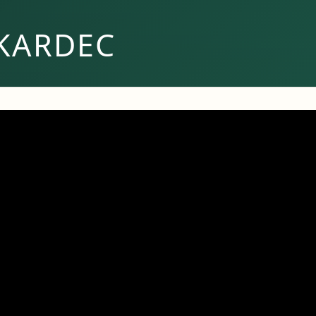
KARDEC
studos Doutrinários – 25/07
ia de Estudos Doutrinários da Fundação Allan Kardec Livro do 