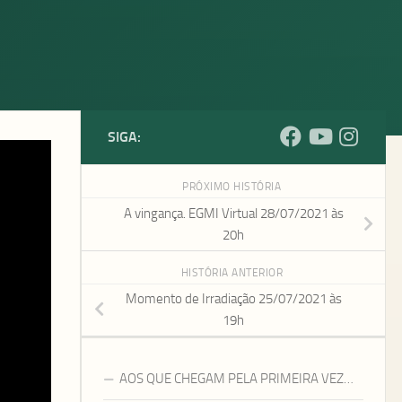
SIGA:
 A
PRÓXIMO HISTÓRIA
A vingança. EGMI Virtual 28/07/2021 às
20h
HISTÓRIA ANTERIOR
Momento de Irradiação 25/07/2021 às
mês:
19h
AOS QUE CHEGAM PELA PRIMEIRA VEZ…