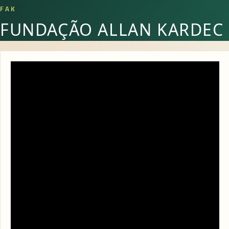
FAK
FUNDAÇÃO ALLAN KARDEC
Encontro da Família – A Internet e os
desafios da Convivência Familiar –
08/07/2021 às 20h
5 DE JULHO DE 2021
Nesta quinta feira, dia 08 de Julho, a Ação
Evangelizadora para a Juventude terá um novo encontro
especial, voltado para os Pais. Nossa convidada Iolete
Ribeiro nos convida a refletirmos sobre o tema: A
Internet e os desafios da Convivência Familiar.