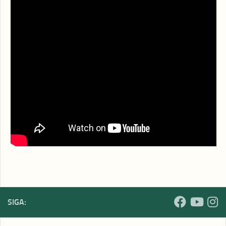
Nossa transmissão inicia às 20h nas plataformas digitais
da FAK: YouTube e Facebook. Esperamos por você!
Prestigie!
Nos acompanhe pelas nossas redes sociais:
Facebook |
facebook.com/fakvirtual
YouTube |
youtube.com/fakvirtual
Instagram |
instagram.com/fakvirtual
FAKnet |
faknet.org.br
SIGA: