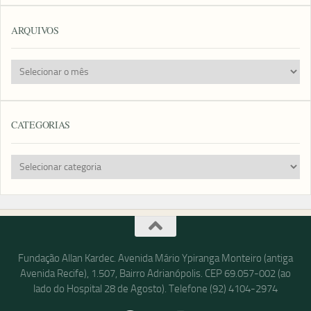
ARQUIVOS
Arquivos
CATEGORIAS
Categorias
Fundação Allan Kardec. Avenida Mário Ypiranga Monteiro (antiga
Avenida Recife), 1.507, Bairro Adrianópolis. CEP 69.057-002 (ao
lado do Hospital 28 de Agosto). Telefone (92) 4104-2974