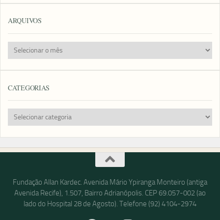
ARQUIVOS
Arquivos
CATEGORIAS
Categorias
Fundação Allan Kardec. Avenida Mário Ypiranga Monteiro (antiga
Avenida Recife), 1.507, Bairro Adrianópolis. CEP 69.057-002 (ao
lado do Hospital 28 de Agosto). Telefone (92) 4104-2974